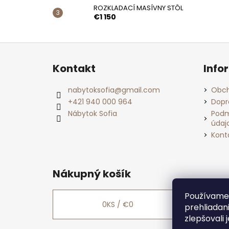
ROZKLADACÍ MASÍVNY STÔL
€1 150
Z
á
Kontakt
Info
p
ä
nabytoksofia
@
gmail.com
Obch
t
+421 940 000 964
Dopr
i
Nábytok Sofia
Podm
údaj
e
Kont
Nákupný košík
Používame 
0
KS /
€0
prehliadan
zlepšovali 