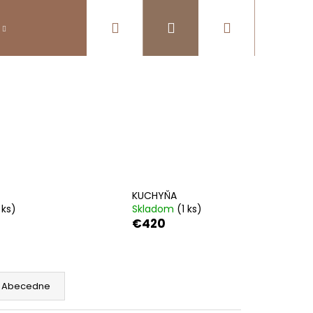
Hľadať
Prihlásenie
Nákupný
Predsieň
Kúpeľňa
Kuchyne
Svieti
košík
KUCHYŇA
 ks)
Skladom
(1 ks)
€420
Abecedne
SÍVNY STÔL