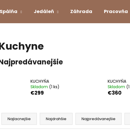
Spálňa
Jedáleň
Záhrada
Pracovňa
Čo potrebujete nájsť?
Kuchyne
HĽADAŤ
Najpredávanejšie
Odporúčame
KUCHYŇA
KUCHYŇA
Skladom
(1 ks)
Skladom
(1
€299
€360
R
a
Najlacnejšie
Najdrahšie
Najpredávanejšie
KOBEREC 160 X 230 CM
ROZKLADACÍ MA
d