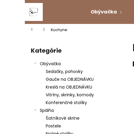
K
Prejsť
na
o
Obývačka
obsah
Späť
Späť
š
do
do
í
Domov
Kuchyne
k
obchodu
obchodu
B
o
Kategórie
Preskočiť
č
kategórie
n
Obývačka
ý
Sedačky, pohovky
p
Gauče na OBJEDNÁVKU
a
Kreslá na OBJEDNÁVKU
n
Vitríny, skrinky, komody
e
Konferenčné stolíky
l
Spálňa
Šatníkové skrine
Postele
ROZKLADACÍ KERAMICKÝ STÔL
Nočné stolíky