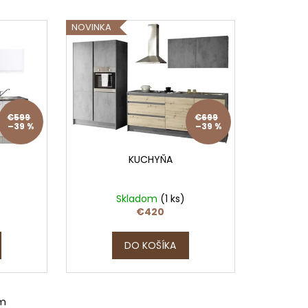
9
NOVINKA
€599
€699
–39 %
–39 %
KUCHYŇA
Skladom
(1 ks)
€420
DO KOŠÍKA
om