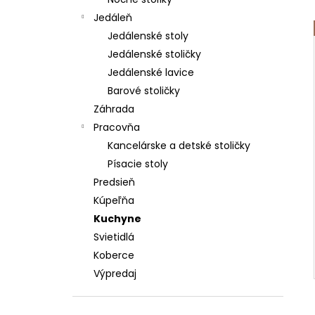
€480
Jedáleň
Pôvodne:
€769
Jedálenské stoly
Jedálenské stoličky
Jedálenské lavice
Barové stoličky
Záhrada
Pracovňa
Kancelárske a detské stoličky
Písacie stoly
Predsieň
Kúpeľňa
Kuchyne
Svietidlá
Koberce
Výpredaj