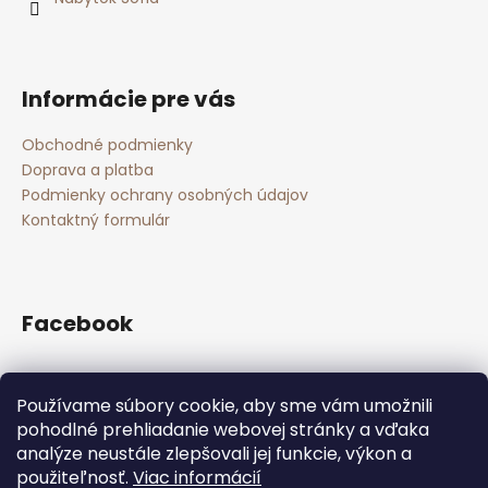
i
č
e
a
m
e
Informácie pre vás
ROZKLADACÍ
Obchodné podmienky
KERAMICKÝ
Doprava a platba
STÔL
Podmienky ochrany osobných údajov
€480
Kontaktný formulár
Pôvodne:
€769
Facebook
Používame súbory cookie, aby sme vám umožnili
Nákupný košík
pohodlné prehliadanie webovej stránky a vďaka
analýze neustále zlepšovali jej funkcie, výkon a
použiteľnosť.
Viac informácií