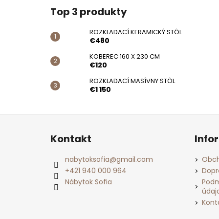
Top 3 produkty
ROZKLADACÍ KERAMICKÝ STÔL
€480
KOBEREC 160 X 230 CM
€120
ROZKLADACÍ MASÍVNY STÔL
€1 150
Z
á
Kontakt
Info
p
ä
nabytoksofia
@
gmail.com
Obch
t
+421 940 000 964
Dopr
i
Nábytok Sofia
Podm
údaj
e
Kont