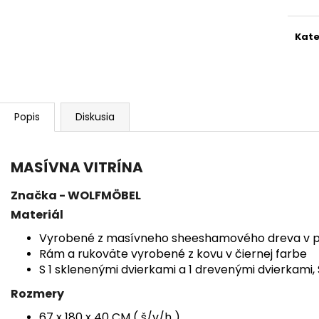
€120
€1 150
Pôvodne:
€1 79
Kate
Popis
Diskusia
MASÍVNA VITRÍNA
Značka - WOLFMÖBEL
Materiál
Vyrobené z masívneho sheeshamového dreva v pr
Rám a rukoväte vyrobené z kovu v čiernej farbe
S 1 sklenenými dvierkami a 1 drevenými dvierkami, 
Rozmery
67 x 180 x 40 CM ( š/v/h )