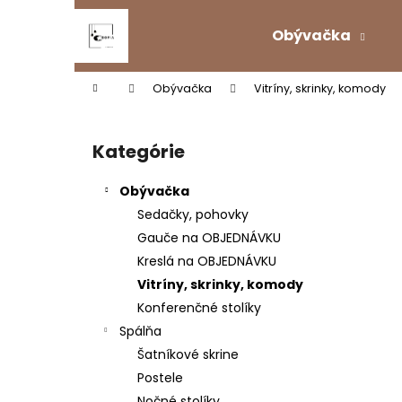
K
Prejsť
na
o
Obývačka
obsah
Späť
Späť
š
do
do
í
Domov
Obývačka
Vitríny, skrinky, komody
k
obchodu
obchodu
B
o
Kategórie
Preskočiť
č
kategórie
n
Obývačka
ý
Sedačky, pohovky
p
Gauče na OBJEDNÁVKU
a
Kreslá na OBJEDNÁVKU
n
Vitríny, skrinky, komody
e
Konferenčné stolíky
l
Spálňa
Šatníkové skrine
Postele
ROZKLADACÍ KERAMICKÝ STÔL
Nočné stolíky