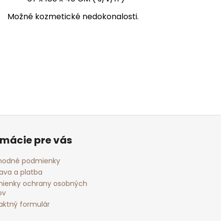
Možné kozmetické nedokonalosti.
rmácie pre vás
odné podmienky
ava a platba
ienky ochrany osobných
ov
aktný formulár