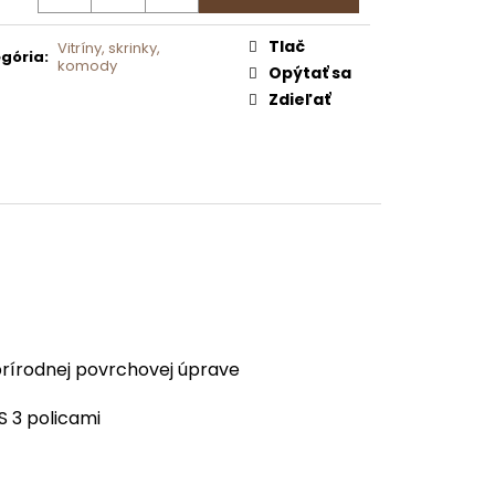
9
Tlač
Vitríny, skrinky,
gória
:
komody
Opýtať sa
Zdieľať
írodnej povrchovej úprave
S 3 policami