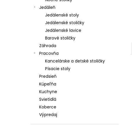
€480
Jedáleň
Pôvodne:
€769
Jedálenské stoly
Jedálenské stoličky
Jedálenské lavice
Barové stoličky
Záhrada
Pracovňa
Kancelárske a detské stoličky
Písacie stoly
Predsieň
Kúpeľňa
Kuchyne
Svietidlá
Koberce
Výpredaj