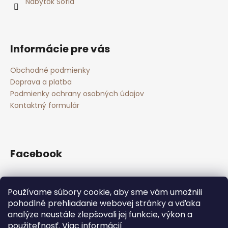
i
Nábytok Sofia
e
Informácie pre vás
Obchodné podmienky
Doprava a platba
Podmienky ochrany osobných údajov
Kontaktný formulár
Facebook
Používame súbory cookie, aby sme vám umožnili
Nákupný košík
pohodlné prehliadanie webovej stránky a vďaka
analýze neustále zlepšovali jej funkcie, výkon a
použiteľnosť.
Viac informácií