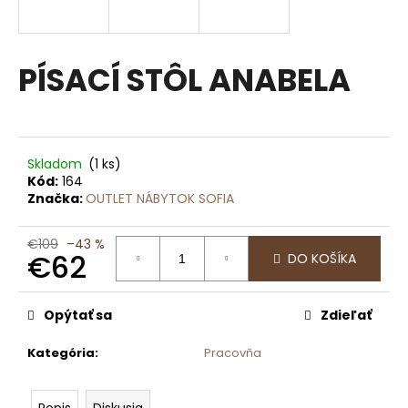
á
j
s
PÍSACÍ STÔL ANABELA
ť
?
Skladom
(1 ks)
Kód:
164
Značka:
OUTLET NÁBYTOK SOFIA
HĽADAŤ
€109
–43 %
€62
DO KOŠÍKA
O
Jednotková
cena:
d
Opýtať sa
Zdieľať
p
o
Kategória
:
Pracovňa
r
ú
Popis
Diskusia