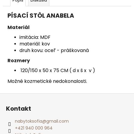
č
a
m
PÍSACÍ STÔL ANABELA
e
Materiál
imitácia: MDF
ROZKLADACÍ
KERAMICKÝ
materiál: kov
STÔL
druh kovu: oceľ - práškovaná
€480
Rozmery
Pôvodne:
€769
120/150 x 50 x 75 CM ( d x š x v )
Možné kozmetické nedokonalosti.
Z
á
Kontakt
p
ä
nabytoksofia
@
gmail.com
t
+421 940 000 964