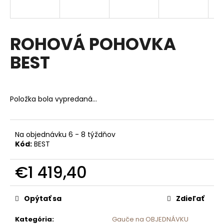
á
j
s
ROHOVÁ POHOVKA
ť
BEST
?
Položka bola vypredaná…
HĽADAŤ
Na objednávku 6 - 8 týždňov
Kód:
BEST
O
€1 419,40
d
p
Jednotková
o
cena:
Opýtať sa
Zdieľať
r
ú
Kategória
:
Gauče na OBJEDNÁVKU