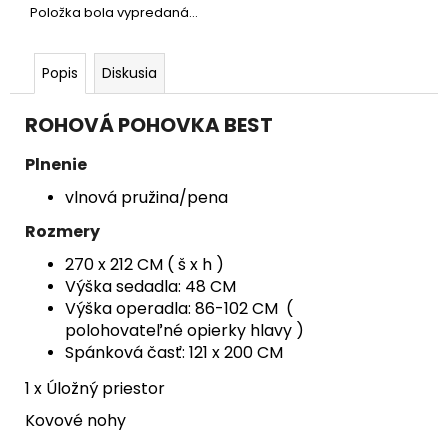
č
Položka bola vypredaná…
a
m
e
Popis
Diskusia
ROHOVÁ POHOVKA BEST
ROZKLADACÍ
MASÍVNY
STÔL
Plnenie
€1
vlnová pružina/pena
150
Pôvodne:
Rozmery
€1
799
270 x 212 CM ( š x h )
Výška sedadla: 48 CM
Výška operadla: 86-102 CM (
polohovateľné opierky hlavy )
Spánková časť: 121 x 200 CM
1 x Úložný priestor
Kovové nohy