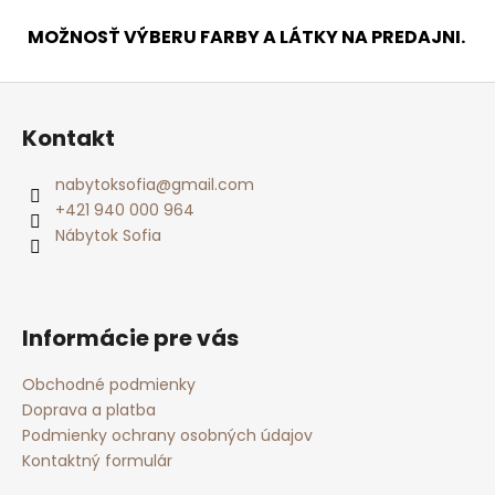
MOŽNOSŤ VÝBERU FARBY A LÁTKY NA PREDAJNI.
Z
á
Kontakt
p
ä
nabytoksofia
@
gmail.com
t
+421 940 000 964
i
Nábytok Sofia
e
Informácie pre vás
Obchodné podmienky
Doprava a platba
Podmienky ochrany osobných údajov
Kontaktný formulár